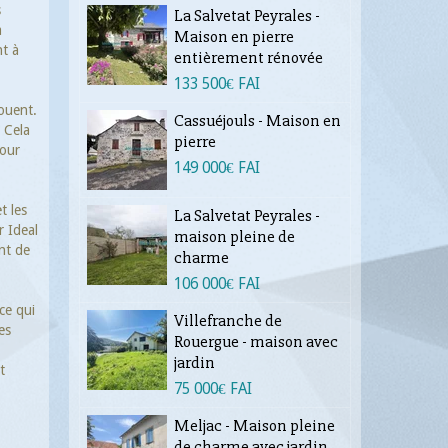
s
La Salvetat Peyrales -
a
Maison en pierre
nt à
entièrement rénovée
133 500€ FAI
louent.
Cassuéjouls - Maison en
. Cela
pierre
pour
149 000€ FAI
t les
La Salvetat Peyrales -
r Ideal
maison pleine de
nt de
charme
106 000€ FAI
ce qui
Villefranche de
es
Rouergue - maison avec
jardin
t
75 000€ FAI
Meljac - Maison pleine
de charme avec jardin