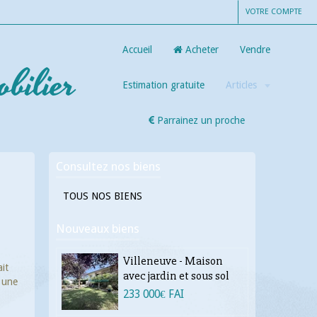
VOTRE COMPTE
Accueil
Acheter
Vendre
bilier
Estimation gratuite
Articles
Parrainez un proche
e
Consultez nos biens
TOUS NOS BIENS
Nouveaux biens
Villeneuve - Maison
it
avec jardin et sous sol
t une
233 000€ FAI