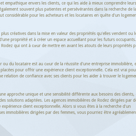
 empathique envers les clients, ce qui les aide à mieux comprendre leur
t également souvent plus patientes et persévérantes dans la recherche de l
tout considérable pour les acheteurs et les locataires en quête d'un logeme
 plus créatives dans la mise en valeur des propriétés qu'elles vendent ou 
s d'une propriété et à créer un espace accueillant pour les futurs occupants
e Rodez qui ont à cœur de mettre en avant les atouts de leurs propriétés 
r ou du locataire est au cœur de la réussite d'une entreprise immobilière, e
placées pour offrir une expérience client exceptionnelle. Cela est vrai pou
e relation de confiance avec ses clients pour les aider à trouver le logeme
ne approche unique et une sensibilité différente aux besoins des clients, 
r des solutions adaptées. Les agences immobilières de Rodez dirigées par d
expérience client exceptionnelle. Alors si vous êtes à la recherche d'un
ises immobilières dirigées par des femmes, vous pourriez être agréablemen